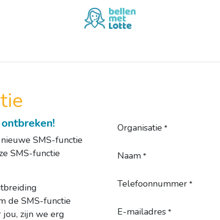
Demo aanvragen
Demo Terugbelplanner aanvragen
tie
 ontbreken!
Organisatie
*
 nieuwe SMS-functie
eze SMS-functie
Naam
*
Telefoonnummer
*
itbreiding
Om de SMS-functie
E-mailadres
*
 jou, zijn we erg