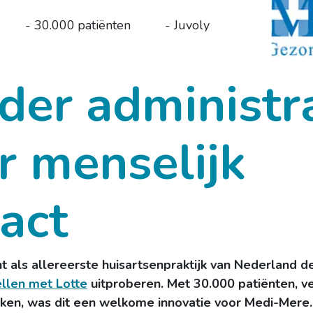
​- 30.000
p​atiënten
- Juvoly
der administra
 menselijk
act
 als allereerste huisartsenpraktijk van Nederland 
ellen met Lotte
uitproberen. Met 30.000 patiënten, v
jken, was dit een welkome innovatie voor Medi-Mere.