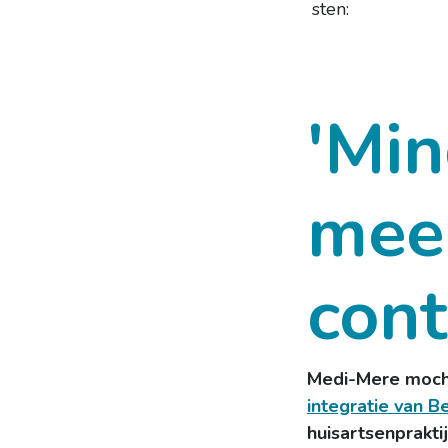
sten:
'Min
meer
cont
Medi-Mere mocht
integratie van B
huisartsenprakti