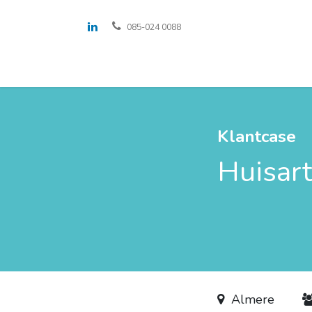
085-024 0088
Oplossingen
Voor wie
Over ons
Klantcase
Huisar
Almere