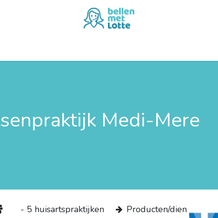
Demo aanvragen
Demo Terugbelplanner aanvragen
tsenpraktijk Medi-Mere
​- 5 huisartspraktijken
​Produ​cten/dien​
​