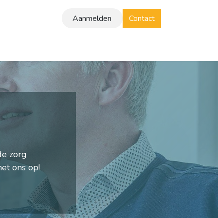
Aanmelden
Contact
Brochure
Klantverhalen
Vacatures
Blog
de zorg
et ons op!